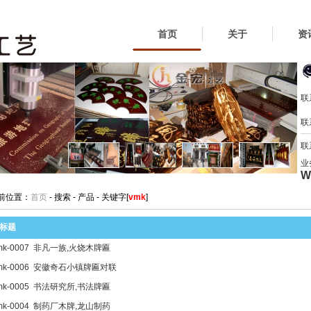
首页
关于
资
联
联
联
业
W
前位置：
首页
- 搜索 - 产品 - 关键字[
vmk
]
标题
mk-0007 非凡一族,火烧木牌匾
mk-0006 安徽奇石小镇牌匾对联
mk-0005 书法研究所,书法牌匾
mk-0004 制药厂木牌,龙山制药