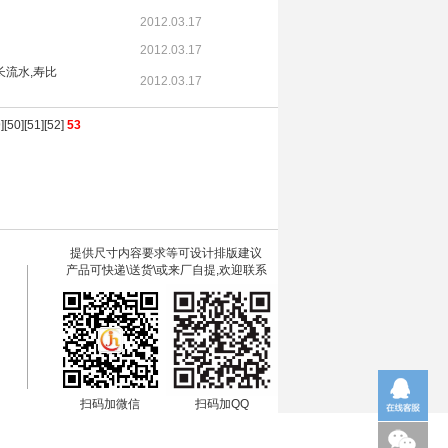
2012.03.17
2012.03.17
长流水,寿比
2012.03.17
9
][
50
][
51
][
52
]
53
提供尺寸内容要求等可设计排版建议
产品可快递\送货\或来厂自提,欢迎联系
扫码加微信
扫码加QQ