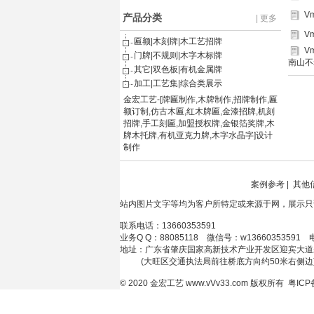
V
产品分类
| 更多
V
匾额|木刻牌|木工艺招牌
V
门牌|不规则|木字木标牌
南山不
其它|双色板|有机金属牌
加工|工艺集|综合类展示
金宏工艺-[牌匾制作,木牌制作,招牌制作,匾
额订制,仿古木匾,红木牌匾,金漆招牌,机刻
招牌,手工刻匾,加盟授权牌,金银箔奖牌,木
牌木托牌,有机亚克力牌,木字水晶字]设计
制作
案例参考
|
其他
站内图片文字等均为客户所特定或来源于网，展示只
联系电话：13660353591
业务Q Q：88085118 微信号：w13660353591 
地址：广东省肇庆国家高新技术产业开发区迎宾大道
(大旺区交通执法局前往桥底方向约50米右侧边
© 2020
金宏工艺
www.vVv33.com
版权所有
粤ICP