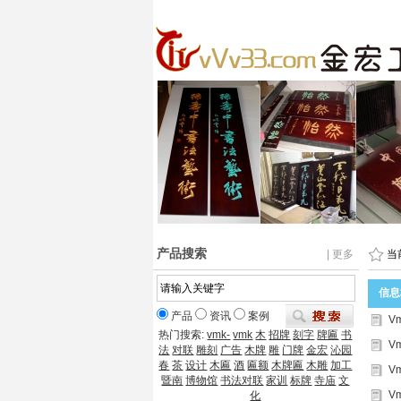
产品搜索
| 更多
当
信息
产品
资讯
案例
V
热门搜索:
vmk-
vmk
木
招牌
刻字
牌匾
书
V
法
对联
雕刻
广告
木牌
雕
门牌
金宏
沁园
春
茶
设计
木匾
酒
匾额
木牌匾
木雕
加工
V
暨南
博物馆
书法对联
家训
标牌
寺庙
文
V
化