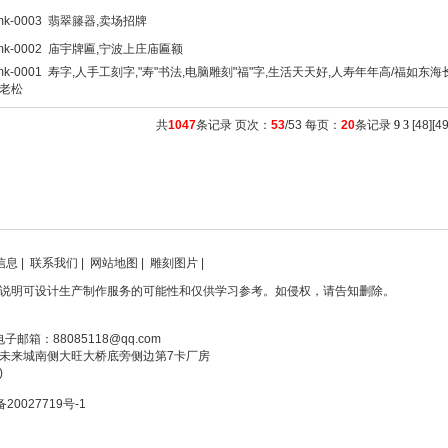
mk-0003 翡翠籐器,卖场招牌
mk-0002 庙宇牌匾,宁波上庄庙匾额
mk-0001 寿字,人手工刻字,"寿"书法,电脑雕刻"福"字,生活天天好,人寿年年高/福如东海
老松
共
1047
条记录 页次：
53
/53 每页：
20
条记录
9
3
[
48
][
4
信息
|
联系我们
|
网站地图
|
雕刻图片
|
说明可设计生产制作服务的可能性和仅供学习参考。如侵权，请告知删除。
电子邮箱：88085118@qq.com
未来城南侧大旺大桥底旁侧边第7卡厂房
)
备20027719号-1