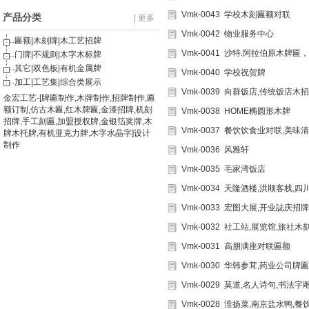
Vmk-0043 学校木刻匾额对联
产品分类
| 更多
Vmk-0042 物业服务中心
匾额|木刻牌|木工艺招牌
Vmk-0041 沙特.阿拉伯原木牌匾
门牌|不规则|木字木标牌
其它|双色板|有机金属牌
Vmk-0040 学校祝贺牌
加工|工艺集|综合类展示
Vmk-0039 向群饭店,传统饭店木
金宏工艺-[牌匾制作,木牌制作,招牌制作,匾
额订制,仿古木匾,红木牌匾,金漆招牌,机刻
Vmk-0038 HOME椭圆形木牌
招牌,手工刻匾,加盟授权牌,金银箔奖牌,木
Vmk-0037 餐饮饮食业对联,美味
牌木托牌,有机亚克力牌,木字水晶字]设计
制作
Vmk-0036 风雅轩
Vmk-0035 毛家湾饭店
Vmk-0034 天隆酒楼,洪顺客栈,四
Vmk-0033 宏图大展,开业誌庆招牌
Vmk-0032 社工站,展览馆,旅社木
Vmk-0031 高朋满座对联匾额
Vmk-0030 华韩参茸,药业公司牌匾
Vmk-0029 莫道,名人诗句,书法字
Vmk-0028 淮扬菜,南京盐水鸭,餐