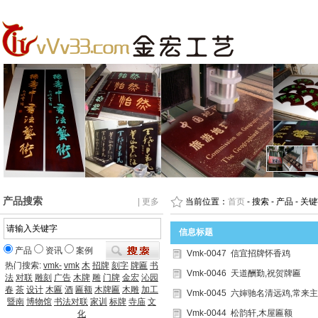
产品搜索
| 更多
当前位置：
首页
- 搜索 - 产品 - 关键
信息标题
产品
资讯
案例
Vmk-0047 信宜招牌怀香鸡
热门搜索:
vmk-
vmk
木
招牌
刻字
牌匾
书
Vmk-0046 天道酬勤,祝贺牌匾
法
对联
雕刻
广告
木牌
雕
门牌
金宏
沁园
春
茶
设计
木匾
酒
匾额
木牌匾
木雕
加工
Vmk-0045 六婶驰名清远鸡,常来
暨南
博物馆
书法对联
家训
标牌
寺庙
文
Vmk-0044 松韵轩,木屋匾额
化