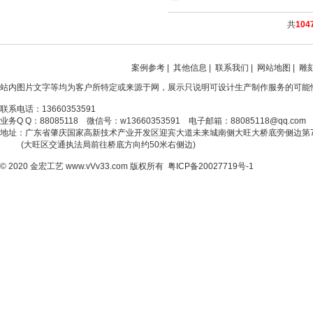
共
104
案例参考
|
其他信息
|
联系我们
|
网站地图
|
雕
站内图片文字等均为客户所特定或来源于网，展示只说明可设计生产制作服务的可能
联系电话：13660353591
业务Q Q：88085118 微信号：w13660353591 电子邮箱：88085118@qq.com
地址：广东省肇庆国家高新技术产业开发区迎宾大道未来城南侧大旺大桥底旁侧边第
(大旺区交通执法局前往桥底方向约50米右侧边)
© 2020
金宏工艺
www.vVv33.com
版权所有
粤ICP备20027719号-1