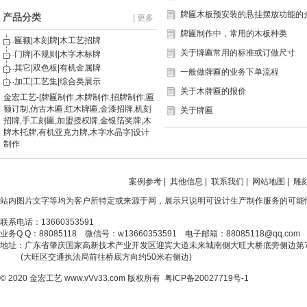
牌匾木板预安装的悬挂摆放功能的
产品分类
| 更多
牌匾制作中，常用的木板种类
匾额|木刻牌|木工艺招牌
关于牌匾常用的标准或订做尺寸
门牌|不规则|木字木标牌
其它|双色板|有机金属牌
一般做牌匾的业务下单流程
加工|工艺集|综合类展示
关于木牌匾的报价
金宏工艺-[牌匾制作,木牌制作,招牌制作,匾
额订制,仿古木匾,红木牌匾,金漆招牌,机刻
关于牌匾
招牌,手工刻匾,加盟授权牌,金银箔奖牌,木
牌木托牌,有机亚克力牌,木字水晶字]设计
制作
案例参考
|
其他信息
|
联系我们
|
网站地图
|
雕
站内图片文字等均为客户所特定或来源于网，展示只说明可设计生产制作服务的可能
联系电话：13660353591
业务Q Q：88085118 微信号：w13660353591 电子邮箱：88085118@qq.com
地址：广东省肇庆国家高新技术产业开发区迎宾大道未来城南侧大旺大桥底旁侧边第
(大旺区交通执法局前往桥底方向约50米右侧边)
© 2020
金宏工艺
www.vVv33.com
版权所有
粤ICP备20027719号-1