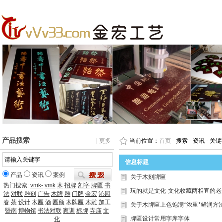
产品搜索
| 更多
当前位置：
首页
- 搜索 - 资讯 - 关键
信息标题
产品
资讯
案例
关于木刻牌匾
热门搜索:
vmk-
vmk
木
招牌
刻字
牌匾
书
玩的就是文化-文化收藏两相宜的老
法
对联
雕刻
广告
木牌
雕
门牌
金宏
沁园
春
茶
设计
木匾
酒
匾额
木牌匾
木雕
加工
关于木牌匾上色饱满*浓重*鲜润方
暨南
博物馆
书法对联
家训
标牌
寺庙
文
牌匾设计常用字库字体
化